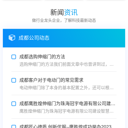
新闻
资讯
做行业龙头企业，了解科技最新动态
成都公司动态
成都选购伸缩门的方法
选购伸缩门的方法我们前面文章中也曾讲到过，今天小编要在为您分享几招。如何挑选到合适质量又好的门：1、注重电动伸缩门节能性：在挑选伸缩门产品时还得注重其节能性，通常伸缩门的节能性主要由电动伸缩门的外框、伸缩门内框的材料是什么材料做的，是否隔热保温；中间的板材是否采用了节能环保的材料...
成都客户对于电动门的常见需求
电动伸缩门除了本身的基本配置之外，还可以根据客户需求灵活调整，下面添安门业介绍客户在日常生活中有哪些具体需求。1，需要配置安全光线（安全辅助传感器），以确保在任何情况下不会发生电动门夹人的事件（特别是医院等）;2，安装电子锁的需要，或其他特殊门方式（如：信用卡存取，密码门禁，考勤...
成都鹰胜煌伸缩门为珠海冠宇电源有限公司建设智慧停车平台
鹰胜煌伸缩门为珠海冠宇电源有限公司建设智慧停车平台，提高出入口车辆的通行速度，同时也升级了企业管理效率。鹰胜煌伸缩门给企业的印象就是安全实用，美观便捷，事实也是如此，相比于传统的那些大门，鹰胜煌伸缩门的应用为企业人员带来了更大的便利。鹰胜煌伸缩门起到控制人流、节约电源、按需定制以...
成都匠心德质 创新优服--鹰胜煌成功举办2023首场商务交流会