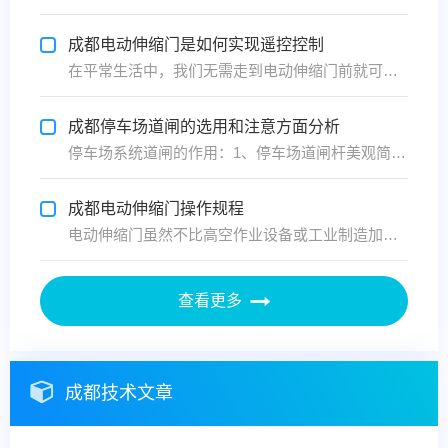
成都电动伸缩门是如何实现遥控控制
在平常生活中，我们无需走到电动伸缩门前就可以实现闭合电路、移动手柄、开动电机等操作，得益于电动伸缩门的遥控系统。常用的电动伸缩门遥控系统一般分发射和接收两个部分。 发射部分一般分为两种类型，即遥控器与发射模块，遥控器和遥控模块是对于使用方式来说的，遥控器可以当一个整机来独立使用，...
成都停车场道闸的选用和注意方面分析
停车场系统道闸的作用：1、停车场道闸杆美观简洁：道闸杆部有闪灯、在开车视线不好的情况下，可以看到。避免车撞闸杆事；2、预防砸车功能：地感防砸：道闸连接地感，当车在道闸下，即使误操作道闸杆也不会下降，避免了道闸砸车；遇阻反弹：当闸杆砸到车时，闸杆会自动反弹，这样避免了道闸砸车；3、...
成都电动伸缩门操作规程
电动伸缩门虽然不比高空作业设备或工业制造加工设备在操作时那么危险，但在操作时也千万不可大意的，下面武汉添安门业在这里提醒大家操作电动伸缩门时应该严格按照规程来。 添安电动伸缩门操作规程1、电动伸缩门关闭(伸出)操作前，必须确认添安电动伸缩门的前方和两侧是否有人，确认无人后，方可操...
查看更多
成都技术文章