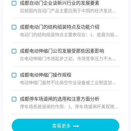
成都自动门企业谈新兴行业的发展要素
目前国内自动门产品主要应用于中国的经济发达地区，积极推动自动门产业向内陆城市迁移，将会加速自动门行业的发展。武汉自动门厂家谈对于一个新兴自动门行业的发展来说，要想发展，首先要做好下面几点：首先建立好相关的协会，做好行业内的协商、协调和服务工作。制定好标准，要以国际先进标准为目标，...
成都电动门的结构组装特点及功能介绍
电动门的结构组装特点主要表现在：1、底盘为驱动电机的机座用于固定电机同时增大牵引力，2、电机采用涡轮蜗杆电机链条或齿轮传动方式，链条传动为科学常规的设计结构，深圳电动门伸缩门的运行平稳使用寿命长，易于养护，故障率低固为市场上绝大部分企业采用的技术形式，齿轮传动方式多为钢板锻造底盘...
成都电动伸缩门公司发展受那些因素影响
在电动伸缩门市场起步之初，市场竞争压力不大，只要搞好产品质量即可，而随着电动伸缩门的广受欢迎，越来越多企业投入电动伸缩门行业中，竞争压力变大，下面武汉添安门业分析武汉电动伸缩门公司的发展影响因素有哪些？1、价格：伸缩门的价格可谓是客户 关心的问题了，客户希望买到的是物美价廉，而厂...
成都电动伸缩门操作规程
电动伸缩门虽然不比高空作业设备或工业制造加工设备在操作时那么危险，但在操作时也千万不可大意的，下面武汉添安门业在这里提醒大家操作电动伸缩门时应该严格按照规程来。 添安电动伸缩门操作规程1、电动伸缩门关闭(伸出)操作前，必须确认添安电动伸缩门的前方和两侧是否有人，确认无人后，方可操...
成都停车场道闸的选用和注意方面分析
停车场系统道闸的作用：1、停车场道闸杆美观简洁：道闸杆部有闪灯、在开车视线不好的情况下，可以看到。避免车撞闸杆事；2、预防砸车功能：地感防砸：道闸连接地感，当车在道闸下，即使误操作道闸杆也不会下降，避免了道闸砸车；遇阻反弹：当闸杆砸到车时，闸杆会自动反弹，这样避免了道闸砸车；3、...
查看更多