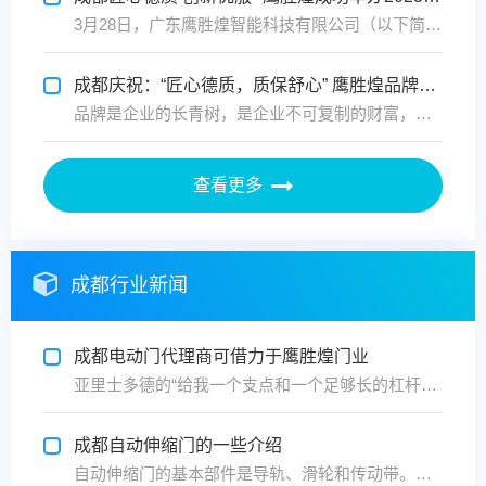
3月28日，广东鹰胜煌智能科技有限公司（以下简称鹰胜煌）在佛山总部成功举办2023首场商务交流会。鹰胜煌董事长胡学君先生协同公司管理层热情接待来自全国各地鹰胜煌合作伙伴，共同商讨数字时代下，如何用工业4.0等数字技术智造高品质电动门产品满足市场需要、赢得市场竞争。
成都庆祝：“匠心德质，质保舒心” 鹰胜煌品牌战略升级暨新产品发布会圆满成功
品牌是企业的长青树，是企业不可复制的财富，是企业布局市场的制高点，鹰胜煌门业凭借多年行业经验，紧跟市场步伐，品牌打造进入新的发展阶段。现场，鹰胜煌胡学君总经理发布了鹰胜煌品牌新的五年规划。他说，五年规划的实现是一个令人振奋的目标，公司将带领团队逐步实现更换厂房，拓展营销，提高产能...
查看更多
成都行业新闻
成都电动门代理商可借力于鹰胜煌门业
亚里士多德的“给我一个支点和一个足够长的杠杆，我可以用它撬动地球”，红楼梦中薛宝钗“好风凭借力，送我上青天”，这些话同样适用于电动门的代理商身上。电动门代理商在发展时，必须要学会合理精准地利用资源，善于借取鹰胜煌门业力量，为自己的发展提供新能量，注入新活力。电动门代理商主动争取向...
成都自动伸缩门的一些介绍
自动伸缩门的基本部件是导轨、滑轮和传动带。由于这三个部分直接关系到电动伸缩门的工作，是电动伸缩门正常工作条件下的易损件。 它的结构规划、原材料、加工精度、装置和调节精度决定了它的维护要求和使用寿命。 自动伸缩门电气元件的寿命主要与使用不当和偶发事故有关。目前，它在市场上的销售...