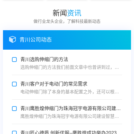
新闻
资讯
做行业龙头企业，了解科技最新动态
青川公司动态
青川选购伸缩门的方法
选购伸缩门的方法我们前面文章中也曾讲到过，今天小编要在为您分享几招。如何挑选到合适质量又好的门：1、注重电动伸缩门节能性：在挑选伸缩门产品时还得注重其节能性，通常伸缩门的节能性主要由电动伸缩门的外框、伸缩门内框的材料是什么材料做的，是否隔热保温；中间的板材是否采用了节能环保的材料...
青川客户对于电动门的常见需求
电动伸缩门除了本身的基本配置之外，还可以根据客户需求灵活调整，下面添安门业介绍客户在日常生活中有哪些具体需求。1，需要配置安全光线（安全辅助传感器），以确保在任何情况下不会发生电动门夹人的事件（特别是医院等）;2，安装电子锁的需要，或其他特殊门方式（如：信用卡存取，密码门禁，考勤...
青川鹰胜煌伸缩门为珠海冠宇电源有限公司建设智慧停车平台
鹰胜煌伸缩门为珠海冠宇电源有限公司建设智慧停车平台，提高出入口车辆的通行速度，同时也升级了企业管理效率。鹰胜煌伸缩门给企业的印象就是安全实用，美观便捷，事实也是如此，相比于传统的那些大门，鹰胜煌伸缩门的应用为企业人员带来了更大的便利。鹰胜煌伸缩门起到控制人流、节约电源、按需定制以...
青川匠心德质 创新优服--鹰胜煌成功举办2023首场商务交流会