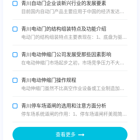
青川自动门企业谈新兴行业的发展要素
目前国内自动门产品主要应用于中国的经济发达地区，积极推动自动门产业向内陆城市迁移，将会加速自动门行业的发展。武汉自动门厂家谈对于一个新兴自动门行业的发展来说，要想发展，首先要做好下面几点：首先建立好相关的协会，做好行业内的协商、协调和服务工作。制定好标准，要以国际先进标准为目标，...
青川电动门的结构组装特点及功能介绍
电动门的结构组装特点主要表现在：1、底盘为驱动电机的机座用于固定电机同时增大牵引力，2、电机采用涡轮蜗杆电机链条或齿轮传动方式，链条传动为科学常规的设计结构，深圳电动门伸缩门的运行平稳使用寿命长，易于养护，故障率低固为市场上绝大部分企业采用的技术形式，齿轮传动方式多为钢板锻造底盘...
青川电动伸缩门公司发展受那些因素影响
在电动伸缩门市场起步之初，市场竞争压力不大，只要搞好产品质量即可，而随着电动伸缩门的广受欢迎，越来越多企业投入电动伸缩门行业中，竞争压力变大，下面武汉添安门业分析武汉电动伸缩门公司的发展影响因素有哪些？1、价格：伸缩门的价格可谓是客户 关心的问题了，客户希望买到的是物美价廉，而厂...
青川电动伸缩门操作规程
电动伸缩门虽然不比高空作业设备或工业制造加工设备在操作时那么危险，但在操作时也千万不可大意的，下面武汉添安门业在这里提醒大家操作电动伸缩门时应该严格按照规程来。 添安电动伸缩门操作规程1、电动伸缩门关闭(伸出)操作前，必须确认添安电动伸缩门的前方和两侧是否有人，确认无人后，方可操...
青川停车场道闸的选用和注意方面分析
停车场系统道闸的作用：1、停车场道闸杆美观简洁：道闸杆部有闪灯、在开车视线不好的情况下，可以看到。避免车撞闸杆事；2、预防砸车功能：地感防砸：道闸连接地感，当车在道闸下，即使误操作道闸杆也不会下降，避免了道闸砸车；遇阻反弹：当闸杆砸到车时，闸杆会自动反弹，这样避免了道闸砸车；3、...
查看更多