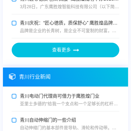
3月28日，广东鹰胜煌智能科技有限公司（以下简称鹰胜煌）在佛山总部成功举办2023首场商务交流会。鹰胜煌董事长胡学君先生协同公司管理层热情接待来自全国各地鹰胜煌合作伙伴，共同商讨数字时代下，如何用工业4.0等数字技术智造高品质电动门产品满足市场需要、赢得市场竞争。
青川庆祝：“匠心德质，质保舒心” 鹰胜煌品牌战略升级暨新产品发布会圆满成功
品牌是企业的长青树，是企业不可复制的财富，是企业布局市场的制高点，鹰胜煌门业凭借多年行业经验，紧跟市场步伐，品牌打造进入新的发展阶段。现场，鹰胜煌胡学君总经理发布了鹰胜煌品牌新的五年规划。他说，五年规划的实现是一个令人振奋的目标，公司将带领团队逐步实现更换厂房，拓展营销，提高产能...
查看更多
青川行业新闻
青川电动门代理商可借力于鹰胜煌门业
亚里士多德的“给我一个支点和一个足够长的杠杆，我可以用它撬动地球”，红楼梦中薛宝钗“好风凭借力，送我上青天”，这些话同样适用于电动门的代理商身上。电动门代理商在发展时，必须要学会合理精准地利用资源，善于借取鹰胜煌门业力量，为自己的发展提供新能量，注入新活力。电动门代理商主动争取向...
青川自动伸缩门的一些介绍
自动伸缩门的基本部件是导轨、滑轮和传动带。由于这三个部分直接关系到电动伸缩门的工作，是电动伸缩门正常工作条件下的易损件。 它的结构规划、原材料、加工精度、装置和调节精度决定了它的维护要求和使用寿命。 自动伸缩门电气元件的寿命主要与使用不当和偶发事故有关。目前，它在市场上的销售...