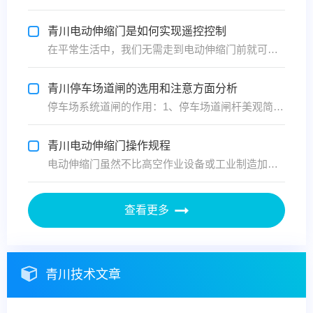
青川电动伸缩门是如何实现遥控控制
在平常生活中，我们无需走到电动伸缩门前就可以实现闭合电路、移动手柄、开动电机等操作，得益于电动伸缩门的遥控系统。常用的电动伸缩门遥控系统一般分发射和接收两个部分。 发射部分一般分为两种类型，即遥控器与发射模块，遥控器和遥控模块是对于使用方式来说的，遥控器可以当一个整机来独立使用，...
青川停车场道闸的选用和注意方面分析
停车场系统道闸的作用：1、停车场道闸杆美观简洁：道闸杆部有闪灯、在开车视线不好的情况下，可以看到。避免车撞闸杆事；2、预防砸车功能：地感防砸：道闸连接地感，当车在道闸下，即使误操作道闸杆也不会下降，避免了道闸砸车；遇阻反弹：当闸杆砸到车时，闸杆会自动反弹，这样避免了道闸砸车；3、...
青川电动伸缩门操作规程
电动伸缩门虽然不比高空作业设备或工业制造加工设备在操作时那么危险，但在操作时也千万不可大意的，下面武汉添安门业在这里提醒大家操作电动伸缩门时应该严格按照规程来。 添安电动伸缩门操作规程1、电动伸缩门关闭(伸出)操作前，必须确认添安电动伸缩门的前方和两侧是否有人，确认无人后，方可操...
查看更多
青川技术文章